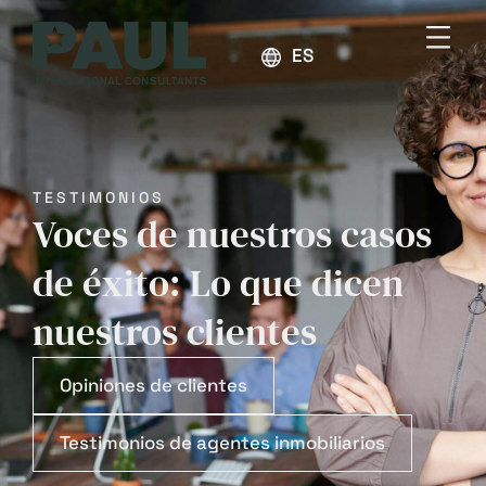
ESPAÑOL
TESTIMONIOS
Voces de nuestros casos
de éxito: Lo que dicen
nuestros clientes
Opiniones de clientes
Testimonios de agentes inmobiliarios