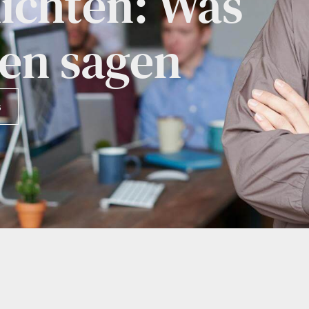
ichten: Was
en sagen
s