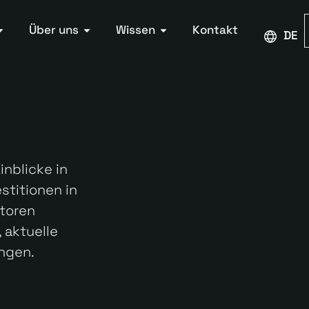
Über uns
Wissen
Kontakt
DEU
inblicke in
stitionen in
storen
 aktuelle
ngen.