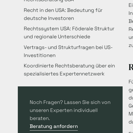
E
Recht in den USA: Bedeutung für
I
deutsche Investoren
B
Rechtssystem USA: Föderale Struktur
R
und regionale Unterschiede
u
z
Vertrags- und Strukturfragen bei US-
Investitionen
R
Koordinierte Rechtsberatung über ein
spezialisiertes Expertennetzwerk
F
g
d
Noch Fragen? Lassen Sie sich von
G
unseren Experten individuell
M
beraten.
d
Beratung anfordern