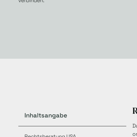
verbinden.
Inhaltsangabe
D
o
Rechtsberatung USA