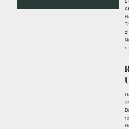
E
A
H
T
z
N
n
R
U
D
z
B
r
H