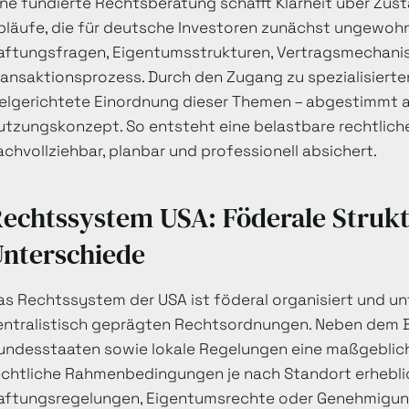
ine fundierte Rechtsberatung schafft Klarheit über Zust
bläufe, die für deutsche Investoren zunächst ungewohn
aftungsfragen, Eigentumsstrukturen, Vertragsmechani
ransaktionsprozess. Durch den Zugang zu spezialisiert
ielgerichtete Einordnung dieser Themen – abgestimmt a
utzungskonzept. So entsteht eine belastbare rechtlich
achvollziehbar, planbar und professionell absichert.
echtssystem USA: Föderale Strukt
nterschiede
as Rechtssystem der USA ist föderal organisiert und un
entralistisch geprägten Rechtsordnungen. Neben dem B
undesstaaten sowie lokale Regelungen eine maßgebliche
echtliche Rahmenbedingungen je nach Standort erheblic
aftungsregelungen, Eigentumsrechte oder Genehmigungs