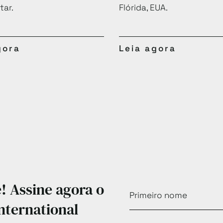
ar.
Flórida, EUA.
gora
Leia agora
 Assine agora o
nternational