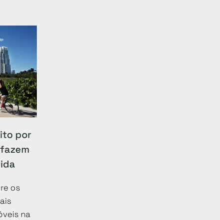
ito por
 fazem
rida
re os
ais
veis na