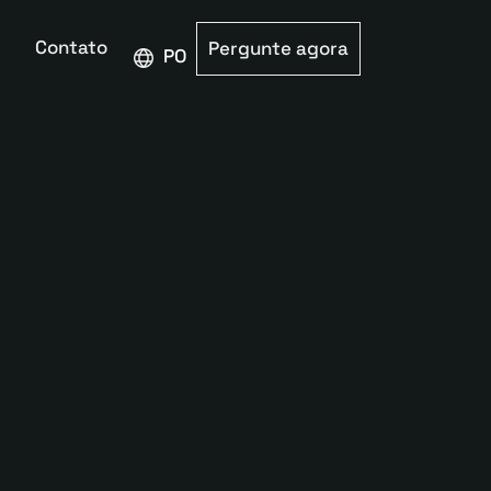
Contato
Pergunte agora
PORTUGUÊS