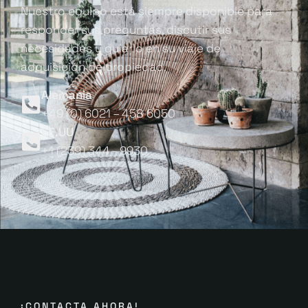
Nuestro equipo está siempre disponible para
responder sus preguntas, discutir sus
necesidades y guiarlo en su viaje de
adquisición de propiedad.
Alemania
+49 (0) 6021 – 458 6050
EE.UU
+1 (239) 344 - 9930
¡CONTACTA AHORA!