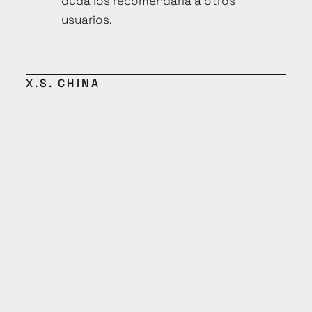
duda los recomendaría a otros
usuarios.
X.S. CHINA