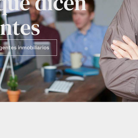
 que dicen
entes
gentes inmobiliarios