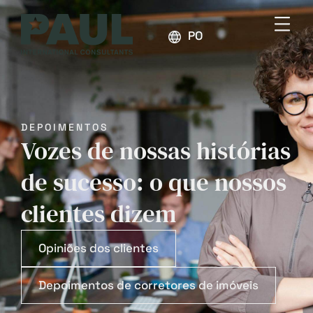
PORTUGUÊS
DEPOIMENTOS
Vozes de nossas histórias
de sucesso: o que nossos
clientes dizem
Opiniões dos clientes
Depoimentos de corretores de imóveis