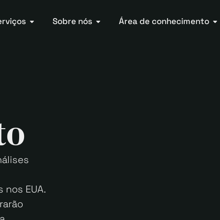
erviços
Sobre nós
Área de conhecimento
to
álises
s nos EUA.
rarão
a,