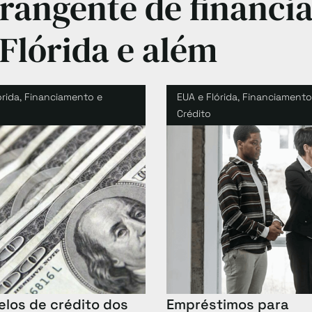
angente de financi
Flórida e além
órida
,
Financiamento e
EUA e Flórida
,
Financiamento
Crédito
los de crédito dos
Empréstimos para