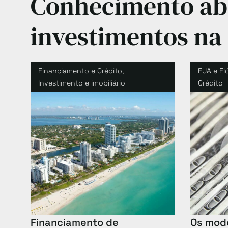
Conhecimento abr
investimentos na 
Financiamento e Crédito
,
EUA e Fl
Investimento e imobiliário
Crédito
Financiamento de
Os mode