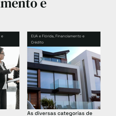
amento e
 e
EUA e Flórida
,
Financiamento e
Crédito
As diversas categorias de