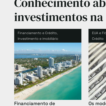
Conhecimento abr
investimentos na 
Financiamento e Crédito
,
EUA e Fl
Investimento e imobiliário
Crédito
Financiamento de
Os mode