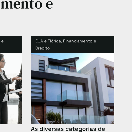
amento e
 e
EUA e Flórida
,
Financiamento e
Crédito
As diversas categorias de