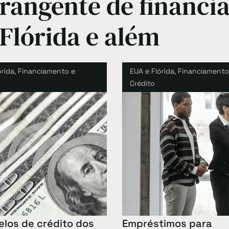
angente de financi
Flórida e além
órida
,
Financiamento e
EUA e Flórida
,
Financiamento
Crédito
los de crédito dos
Empréstimos para