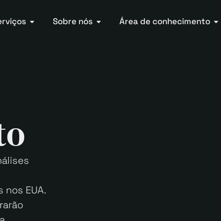
erviços
Sobre nós
Área de conhecimento
to
álises
s nos EUA.
rarão
a,