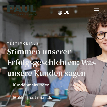
DEUTSCH
TESTIMONIALS
Stimmen unserer
Erfolgsgeschichten: Was
unsere Kunden sagen
Kundenmeinungen
Makler-Testimonials