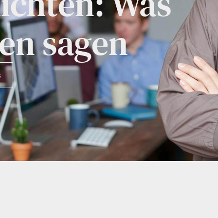
ichten: Was
en sagen
s