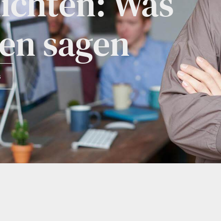
ichten: Was
en sagen
s