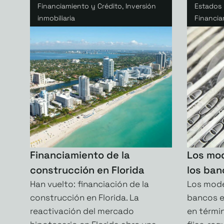
Financiamiento y Crédito
,
Inversión
Estados 
inmobiliaria
Financia
Financiamiento de la
Los mod
construcción en Florida
los ba
Han vuelto: financiación de la
Los mode
construcción en Florida. La
bancos e
reactivación del mercado
en térmi