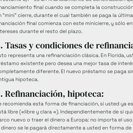
inanciamiento final cuando se completa la construcción
n “mini” cierre, durante el cual también se paga la últi
inanciación final comienza con este minicierre, y sólo e
ntereses durante el resto del plazo.
. Tasas y condiciones de refinanci
sto representa una refinanciación clásica. En Florida, us
réstamo existente pero desea una mejor tasa de interé
ompletamente diferente. El nuevo préstamo se paga si
ntigua hipoteca.
. Refinanciación, hipoteca:
e recomienda esta forma de financiación, si usted ya e
stá libre («libre y clara «). Independientemente de si q
arco nuevo o traer el dinero a Europa: no importa el us
l dinero se le pagará directamente a usted en forma de