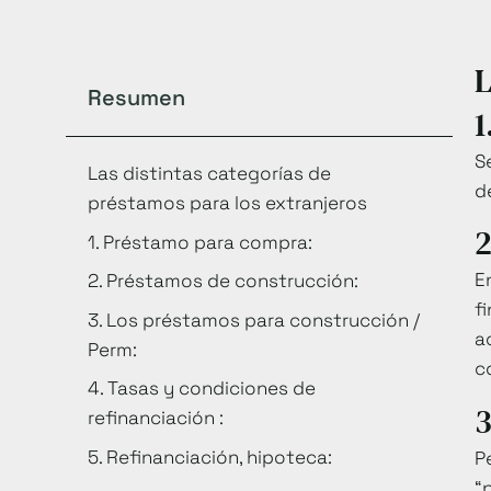
L
Resumen
1
S
Las distintas categorías de
d
préstamos para los extranjeros
2
1. Préstamo para compra:
E
2. Préstamos de construcción:
f
3. Los préstamos para construcción /
a
Perm:
c
4. Tasas y condiciones de
3
refinanciación :
5. Refinanciación, hipoteca:
P
“