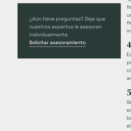
f
u
¿Aún tiene preguntas? Deje que
f
nuestros expertos le asesoren
i
individualmente.
4
Solicitar asesoramiento
E
p
c
a
5
S
e
b
e