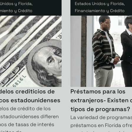
Unidos y Florida
,
Estados Unidos y Florida
,
miento y Crédito
Financiamiento y Crédito
elos crediticios de
Préstamos para los
ncos estadounidenses
extranjeros- Existen
los de crédito de los
tipos de programas?
stadounidenses difieren
La variedad de programa
nos de tasas de interés
préstamos en Florida ofre