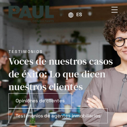
ESPAÑOL
TESTIMONIOS
Voces de nuestros casos
de éxito: Lo que dicen
nuestros clientes
Opiniones de clientes
Testimonios de agentes inmobiliarios