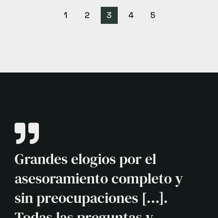
1
2
3
4
5
Grandes elogios por el
asesoramiento completo y
sin preocupaciones [...].
Todas las preguntas y