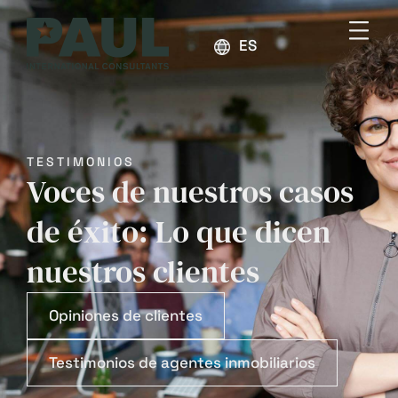
ESPAÑOL
TESTIMONIOS
Voces de nuestros casos
de éxito: Lo que dicen
nuestros clientes
Opiniones de clientes
Testimonios de agentes inmobiliarios